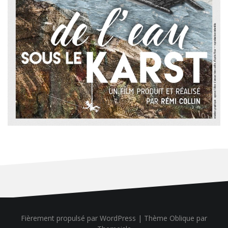
Fièrement propulsé par WordPress
|
Thème
Oblique
par