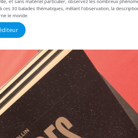
lle, et sans matériel particulier, observez les nombreux phénomè
 ces 30 balades thématiques, mêlant l’observation, la description 
rne le monde.
’éditeur