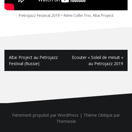
PetroJazz Festival 2019 > Rémi Collin Trio, Altai Project
N
Altaï Project au Petrojazz
Ecouter « Soleil de minuit »
Festival (Russie)
au Petrojazz 2019
a
v
i
g
a
Fièrement propulsé par WordPress
|
Thème
Oblique
par
t
Themeisle
i