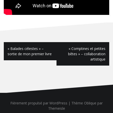
N
« Balades célestes » –
« Comptines et petites
sortie de mon premier livre
bêtes » – collaboration
a
artistique
v
i
g
a
t
Fièrement propulsé par WordPress
|
Thème
Oblique
par
i
Themeisle