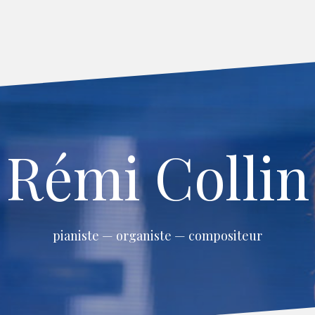
Rémi Collin
pianiste — organiste — compositeur