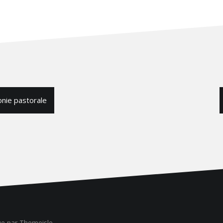
nie pastorale
ue
par Themeisle